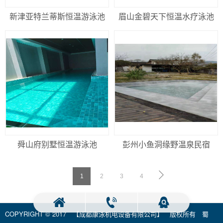
新津亚特兰蒂斯恒温游泳池
眉山金碧天下恒温水疗泳池
舜山府别墅恒温游泳池
彭州小鱼洞缘野温泉民宿
1
2
3
4
COPYRIGHT © 2017 【成都康泳机电设备有限公司】 版权所有
蜀