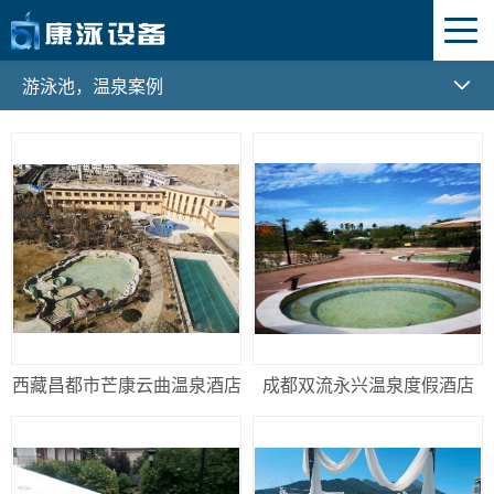
游泳池，温泉案例
网站首页
游泳池，温泉案例
关于我们
桑拿房，水疗案例
企业简介
产品设备
游泳池、温泉设备
工程业绩
桑拿房设备
循环系统水泵
游泳池，温泉案例
水疗池设备
过滤系统设备
桑拿房，水疗案例
西藏昌都市芒康云曲温泉酒店
成都双流永兴温泉度假酒店
喷泉设备
消毒杀菌系统设备
新闻资讯
加热恒温系统设备
公司新闻
联系我们