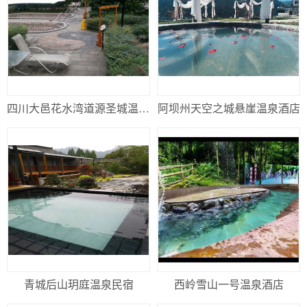
除湿热泵系统设备
行业资讯
联系我们
水质监控系统设备
139 8184 4378 何先生
加入我们
水下灯光系统
119WEB.CN
技术提供者
水下清洁机
四川大邑花水湾道源圣城温泉酒店
阿坝州天空之城悬崖温泉酒店
配套系统设备
青城后山玥庭温泉民宿
西岭雪山一号温泉酒店