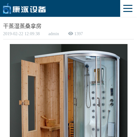
网站首页
干蒸湿蒸桑拿房
2019-02-22 12:09:38 admin
1397
关于我们
企业简介
产品设备
游泳池、温泉设备
工程业绩
桑拿房设备
循环系统水泵
游泳池，温泉案例
水疗池设备
过滤系统设备
桑拿房，水疗案例
喷泉设备
消毒杀菌系统设备
新闻资讯
加热恒温系统设备
公司新闻
联系我们