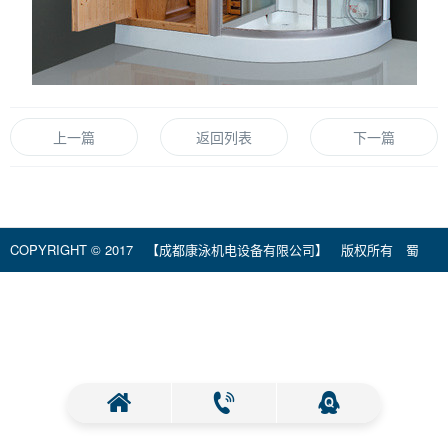
除湿热泵系统设备
行业资讯
联系我们
水质监控系统设备
139 8184 4378 何先生
加入我们
水下灯光系统
119WEB.CN
技术提供者
上一篇
返回列表
下一篇
水下清洁机
配套系统设备
COPYRIGHT © 2017 【成都康泳机电设备有限公司】 版权所有
蜀
ICP备12008323号-1
蜀ICP备12008323号-1 技术支持：
多和互动